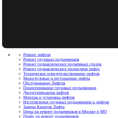
Ремонт лифтов
Ремонт грузовых подъемников
Pемонт гидравлических подъёмных столов
Ремонт гидравлических цилиндров лифта
Техническое освидетельствование лифтов
Малогрузовые и ресторанные лифты
Обслуживание Лифтов
Проектирование грузовых подъемников
Диспетчеризация лифтов
Монтаж и установка лифтов
Изготовление грузовых подъемников и лифтов
Замена Канатов Лифта
Цены на ремонт подъемников в Москве и МО
Прайс на ремонт подъемников